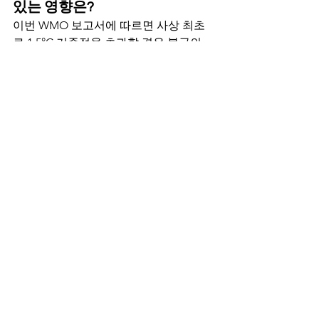
있는 영향은?
이번 WMO 보고서에 따르면 사상 최초
로 1.5°C 기준점을 초과할 경우 북극의 
평균 기온은 다른 어느 지역보다도 더 많
이 올라갈 것이며, 향후 5년간 북반구에
선 겨울철 기온 변동 폭이 전 세계 평균치
보다 3배 더 클 것으로 예상된다.
또한 향후 5년간 영국과 북유럽의 5~9월 
강우량은 증가할 것으로 예측됐다.
News
전체 보기
최근 게시물