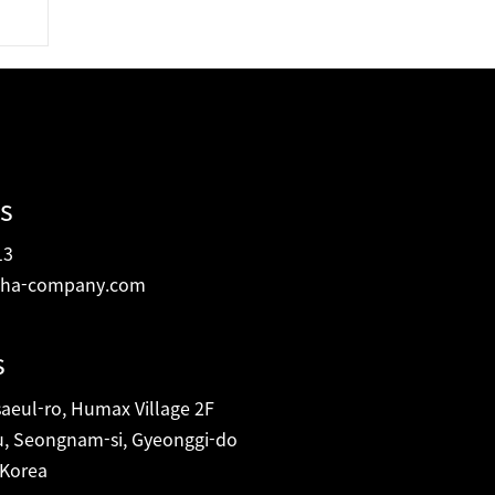
출
s
13
ha-company.com
s
eul-ro, Humax Village 2F
, Seongnam-si, Gyeonggi-do
 Korea