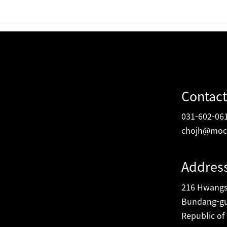
자발적 탄소배출
모카컴퍼니, ‘자발적 탄소배
래 기관과 제휴
권’ 거래 사업 본격화
Contact
031-602-06
chojh@moc
Addres
216 Hwangsa
Bundang-gu
Republic of