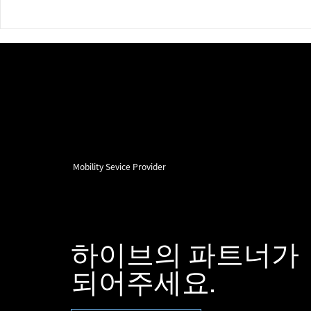
모카컴퍼니, ‘전기차 충전 기반
모카컴퍼니,
탄소 감축 사업 HIVE 이해관계
권(VCU)거
자 의견수렴회’ 개최
Mobility Sevice Provider
하이브의 파트너가
​되어주세요.