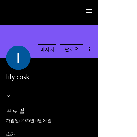
더보기
메시지
팔로우
lily cosk
프로필
가입일: 2025년 8월 28일
소개