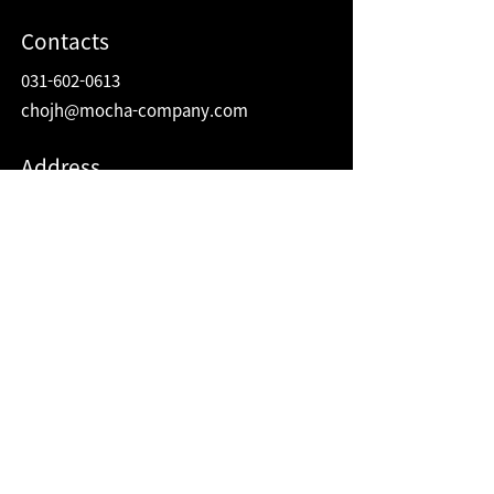
Contacts
031-602-0613
chojh@mocha-company.com
Address
216 Hwangsaeul-ro, Humax Village 2F
Bundang-gu, Seongnam-si, Gyeonggi-do
Republic of Korea
13595