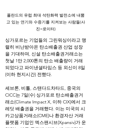
폴란드의 유럽 최대 석탄화력 발전소에 내뿜
고 있는 연기와 수증기를 지켜보는 사람들(사
진=로이터)
싱가포르는 기업들의 그린워싱이라고 맹
렬히 비난받아온 탄소배출권 산업 성장
을 기대하며, 신설 탄소배출권거래소는 
첫날 1만 2,000톤의 탄소 배출량이 거래
되었다고 파이낸셜타임스 등 외신이 8일
(이하 현지시간) 전했다.
셰브론, 비톨, 스탠다드차타드, 중국의 
CICC는 7일(수) 싱가포르 탄소배출권거
래소(Climate Impact X, 이하 CIX)에서 크
레딧 배출권을 거래했다. 이는 미국의 시
카고상품거래소(CME)나 환경자산 거래 
플랫폼 기업인 엑스팬시브(Xpansiv)가 운