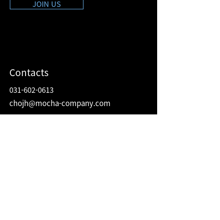
JOIN US
Contacts
031-602-0613
chojh@mocha-company.com
Address
216 Hwangsaeul-ro, Humax Village 2F
Bundang-gu, Seongnam-si, Gyeonggi-do
Republic of Korea
13595