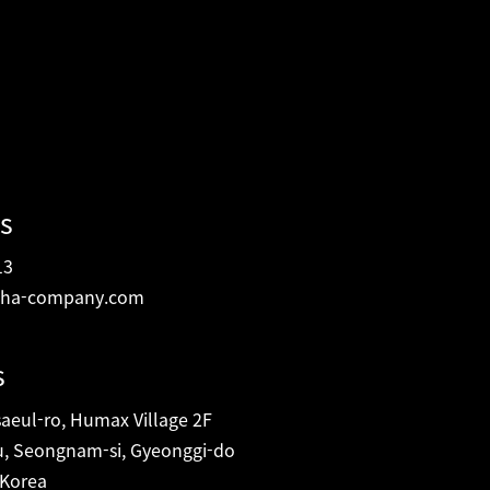
s
13
ha-company.com
s
eul-ro, Humax Village 2F
, Seongnam-si, Gyeonggi-do
 Korea