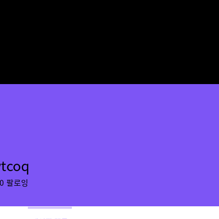
wtcoq
q
0
팔로잉