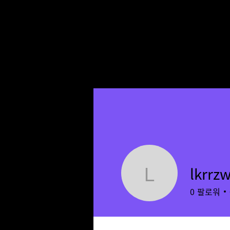
lkrrz
lkrrzwtco
0
팔로워