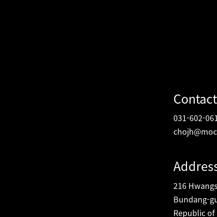
Contact
031-602-06
chojh@moc
Addres
216 Hwangsa
Bundang-gu
Republic of