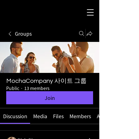
Groups
MochaCompany 사이트 그룹
Public
·
13 members
Join
Discussion
Media
Files
Members
About