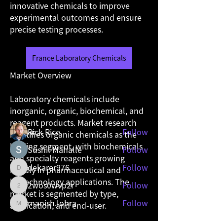
innovative chemicals to improve 
experimental outcomes and ensure 
precise testing processes.
About
France Laboratory Chemicals
그룹에 오신 것을 환영합니다. 다른 회원과
Market Overview
의 교류 및 업데이트 수신, 동영상 공유 등
의 활동을 시작하세요.
Laboratory chemicals include 
inorganic, organic, biochemical, and 
Members
reagent products. Market research 
Rick Rice
Follow
identifies organic chemicals as the 
leading segment, with biochemicals 
Sushil Mahalle
Follow
and specialty reagents growing 
dekarer976
Follow
rapidly in pharmaceutical and 
dekarer976
biotechnology applications. The 
2wos0wvp2r
Follow
2wos0wvp2r
market is segmented by type, 
manish.lohra
Follow
application, and end-user.
manish.lohra
See All Members (13)