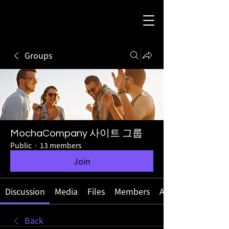
Groups
MochaCompany 사이트 그룹
Public
·
13 members
Join
Discussion
Media
Files
Members
About
Back